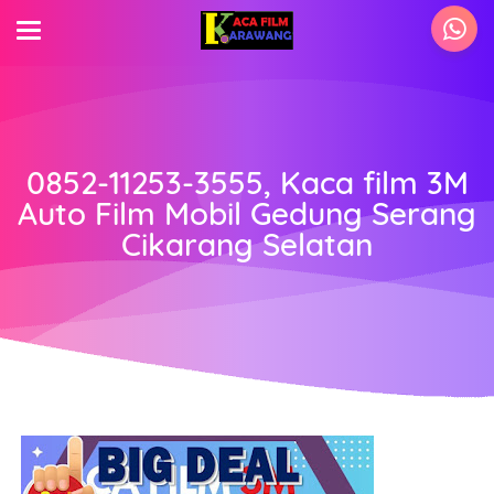
0852-11253-3555, Kaca film 3M
Auto Film Mobil Gedung Serang
Cikarang Selatan