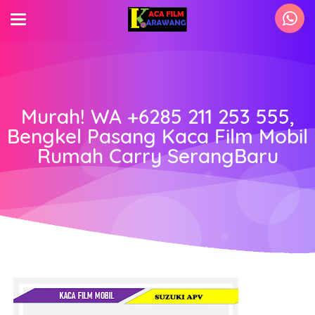
Murah! WA +6285 211 253 555,
Bengkel Pasang Kaca Film Mobil
Rumah Carry SerangBaru