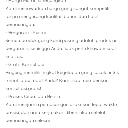
- Harga Murah & Terjangkau
Kami menawarkan harga yang sangat kompetitif
tanpa mengurangi kualitas bahan dan hasil
pemasangan.
Nama
- Bergaransi Resmi
Semua produk yang kami pasang adalah produk asli
bergaransi, sehingga Anda tidak perlu khawatir soal
kualitas.
Nomor Telepon
- Gratis Konsultasi
Bingung memilih tingkat kegelapan yang cocok untuk
rumah atau mobil Anda? Kami siap memberikan
Pilihan Kaca Film
konsultasi gratis!
- Proses Cepat dan Bersih
Kami menjamin pemasangan dilakukan tepat waktu,
Jumlah Unit/ Meter
presisi, dan area kerja akan dibersihkan setelah
pemasangan selesai.