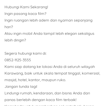
Rencana Pemasangan
Hubungi Kami Sekarang!
Ingin pasang kaca film?
Ingin ruangan lebih adem dan nyaman sepanjang
hari?
Alamat Lengkap
Atau ingin mobil Anda tampil lebih elegan sekaligus
lebih dingin?
Segera hubungi kami di:
0852-1125-3555
Order Wajib Menggunkan WhatsApp application.
Kami siap datang ke lokasi Anda di seluruh wilayah
Karawang, baik untuk skala tempat tinggal, komersial,
ORDER NOW
masjid, hotel, kantor, maupun ruko.
Jangan tunda lagi!
Lindungi rumah, kendaraan, dan bisnis Anda dari
panas berlebih dengan kaca film terbaik!