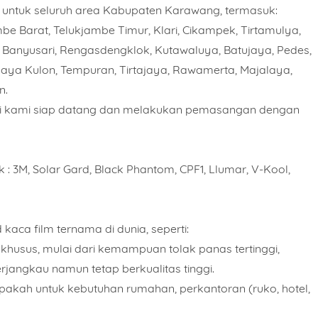
untuk seluruh area Kabupaten Karawang, termasuk:
e Barat, Telukjambe Timur, Klari, Cikampek, Tirtamulya,
, Banyusari, Rengasdengklok, Kutawaluya, Batujaya, Pedes,
aya Kulon, Tempuran, Tirtajaya, Rawamerta, Majalaya,
n.
isi kami siap datang dan melakukan pemasangan dengan
Nomor Telepon
: 3M, Solar Gard, Black Phantom, CPF1, Llumar, V-Kool,
n Kaca Film
aca film ternama di dunia, seperti:
husus, mulai dari kemampuan tolak panas tertinggi,
jangkau namun tetap berkualitas tinggi.
h Unit/ Meter
Rencana Pemasangan
pakah untuk kebutuhan rumahan, perkantoran (ruko, hotel,