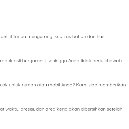
t Lengkap
itif tanpa mengurangi kualitas bahan dan hasil
Order Wajib Menggunkan WhatsApp application.
uk asli bergaransi, sehingga Anda tidak perlu khawatir
ORDER NOW
ocok untuk rumah atau mobil Anda? Kami siap memberikan
waktu, presisi, dan area kerja akan dibersihkan setelah