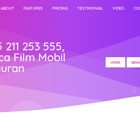
ABOUT
FEATURES
PRICING
TESTIMONIAL
VIDEO
CO
 211 253 555,
a Film Mobil
HOME
BENG
yuran