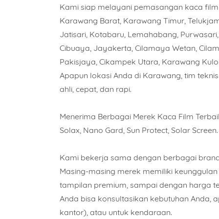
Kami siap melayani pemasangan kaca film 
Karawang Barat, Karawang Timur, Telukjamb
Jatisari, Kotabaru, Lemahabang, Purwasari
Cibuaya, Jayakerta, Cilamaya Wetan, Cilam
Pakisjaya, Cikampek Utara, Karawang Kulo
Apapun lokasi Anda di Karawang, tim tekn
ahli, cepat, dan rapi.
Nama
Menerima Berbagai Merek Kaca Film Terbaik 
Solax, Nano Gard, Sun Protect, Solar Screen.
Piliha
Kami bekerja sama dengan berbagai brand k
Masing-masing merek memiliki keunggulan k
tampilan premium, sampai dengan harga ter
Jumla
Anda bisa konsultasikan kebutuhan Anda, a
kantor), atau untuk kendaraan.