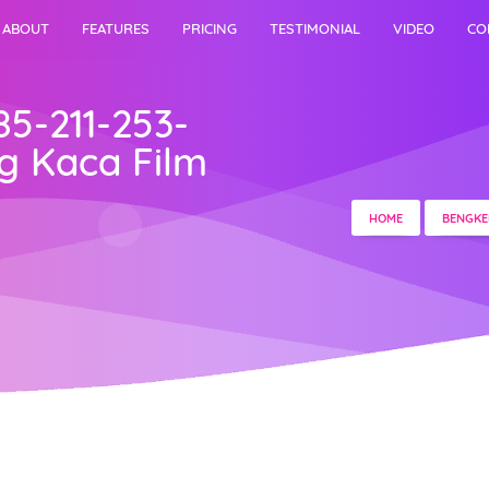
ABOUT
FEATURES
PRICING
TESTIMONIAL
VIDEO
CO
85-211-253-
g Kaca Film
HOME
BENGKE