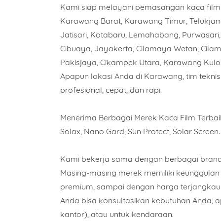
Kami siap melayani pemasangan kaca film 
Karawang Barat, Karawang Timur, Telukjamb
Jatisari, Kotabaru, Lemahabang, Purwasari
Cibuaya, Jayakerta, Cilamaya Wetan, Cilam
Pakisjaya, Cikampek Utara, Karawang Kulo
Apapun lokasi Anda di Karawang, tim tekn
profesional, cepat, dan rapi.
Nama
Menerima Berbagai Merek Kaca Film Terbaik 
Solax, Nano Gard, Sun Protect, Solar Screen.
Piliha
Kami bekerja sama dengan berbagai brand k
Masing-masing merek memiliki keunggulan kh
premium, sampai dengan harga terjangkau n
Jumla
Anda bisa konsultasikan kebutuhan Anda, a
kantor), atau untuk kendaraan.