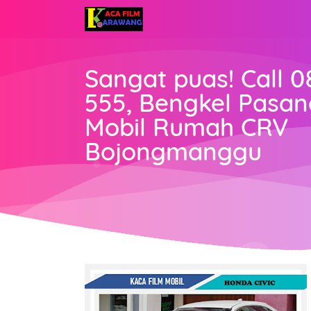
Sangat puas! Call 0
555, Bengkel Pasan
Mobil Rumah CRV
Bojongmanggu