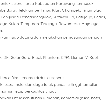
untuk seluruh area Kabupaten Karawang, termasuk:
e Barat, Telukjambe Timur, Klari, Cikampek, Tirtamulya,
, Banyusari, Rengasdengklok, Kutawaluya, Batujaya, Pedes,
aya Kulon, Tempuran, Tirtajaya, Rawamerta, Majalaya,
n.
isi kami siap datang dan melakukan pemasangan dengan
Nomor Telepon
: 3M, Solar Gard, Black Phantom, CPF1, Llumar, V-Kool,
n Kaca Film
aca film ternama di dunia, seperti:
usus, mulai dari daya tolak panas tertinggi, tampilan
amun tetap berkualitas tinggi.
h Unit/ Meter
Rencana Pemasangan
pakah untuk kebutuhan rumahan, komersial (ruko, hotel,