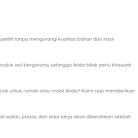
t Lengkap
itif tanpa mengurangi kualitas bahan dan hasil
Order Wajib Menggunkan WhatsApp application.
uk asli bergaransi, sehingga Anda tidak perlu khawatir
ORDER NOW
ocok untuk rumah atau mobil Anda? Kami siap memberikan
waktu, presisi, dan area kerja akan dibersihkan setelah