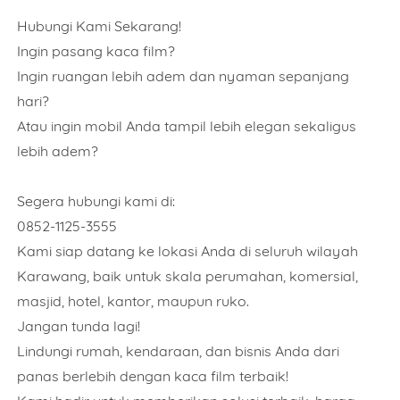
Rencana Pemasangan
Hubungi Kami Sekarang!
Ingin pasang kaca film?
Ingin ruangan lebih adem dan nyaman sepanjang
hari?
Alamat Lengkap
Atau ingin mobil Anda tampil lebih elegan sekaligus
lebih adem?
Segera hubungi kami di:
0852-1125-3555
Order Wajib Menggunkan WhatsApp application.
Kami siap datang ke lokasi Anda di seluruh wilayah
Karawang, baik untuk skala perumahan, komersial,
ORDER NOW
masjid, hotel, kantor, maupun ruko.
Jangan tunda lagi!
Lindungi rumah, kendaraan, dan bisnis Anda dari
panas berlebih dengan kaca film terbaik!