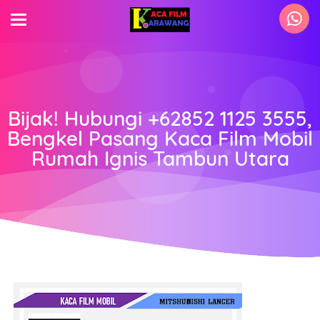
Bijak! Hubungi +62852 1125 3555,
Bengkel Pasang Kaca Film Mobil
Rumah Ignis Tambun Utara