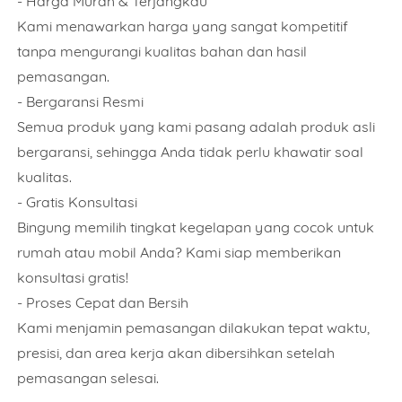
- Harga Murah & Terjangkau
Kami menawarkan harga yang sangat kompetitif
tanpa mengurangi kualitas bahan dan hasil
pemasangan.
Nama
- Bergaransi Resmi
Semua produk yang kami pasang adalah produk asli
bergaransi, sehingga Anda tidak perlu khawatir soal
kualitas.
Nomor Telepon
- Gratis Konsultasi
Bingung memilih tingkat kegelapan yang cocok untuk
rumah atau mobil Anda? Kami siap memberikan
Pilihan Kaca Film
konsultasi gratis!
- Proses Cepat dan Bersih
Kami menjamin pemasangan dilakukan tepat waktu,
Jumlah Unit/ Meter
presisi, dan area kerja akan dibersihkan setelah
pemasangan selesai.