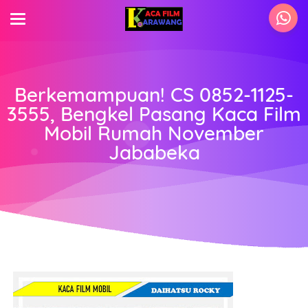
Berkemampuan! CS 0852-1125-
3555, Bengkel Pasang Kaca Film
Mobil Rumah November
Jababeka