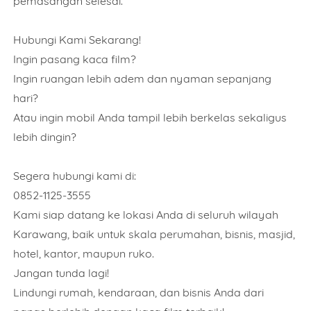
pemasangan selesai.
Rencana Pemasangan
Hubungi Kami Sekarang!
Ingin pasang kaca film?
Ingin ruangan lebih adem dan nyaman sepanjang
Alamat Lengkap
hari?
Atau ingin mobil Anda tampil lebih berkelas sekaligus
lebih dingin?
Segera hubungi kami di:
0852-1125-3555
Order Wajib Menggunkan WhatsApp application.
Kami siap datang ke lokasi Anda di seluruh wilayah
ORDER NOW
Karawang, baik untuk skala perumahan, bisnis, masjid,
hotel, kantor, maupun ruko.
Jangan tunda lagi!
Lindungi rumah, kendaraan, dan bisnis Anda dari