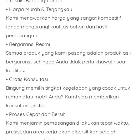
- Teknisi Berpengalaman
- Harga Murah & Terjangkau
Kami menawarkan harga yang sangat kompetitif
tanpa mengurangi kualitas bahan dan hasil
pemasangan.
Nama
- Bergaransi Resmi
Semua produk yang kami pasang adalah produk asli
bergaransi, sehingga Anda tidak perlu khawatir soal
Nomor Telepon
kualitas.
- Gratis Konsultasi
Bingung memilih tingkat kegelapan yang cocok untuk
rumah atau mobil Anda? Kami siap memberikan
Pilihan Kaca Film
konsultasi gratis!
- Proses Cepat dan Bersih
Jumlah Unit/ Meter
Kami menjamin pemasangan dilakukan tepat waktu,
presisi, dan area kerja akan dibersihkan setelah