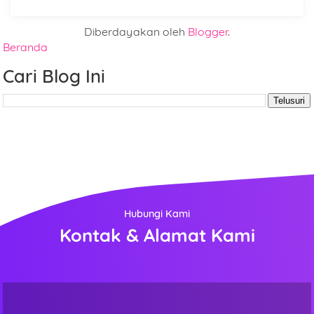
Diberdayakan oleh
Blogger
.
Beranda
Nama
Cari Blog Ini
Nomor Telepon
Pilihan Kaca Film
Hubungi Kami
Kontak & Alamat Kami
Jumlah Unit/ Meter
Rencana Pemasangan