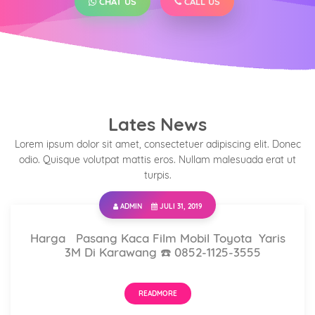
CHAT US
CALL US
Lates News
Lorem ipsum dolor sit amet, consectetuer adipiscing elit. Donec
odio. Quisque volutpat mattis eros. Nullam malesuada erat ut
turpis.
ADMIN
JULI 31, 2019
Harga Pasang Kaca Film Mobil Toyota Yaris
3M Di Karawang ☎️ 0852-1125-3555
READMORE